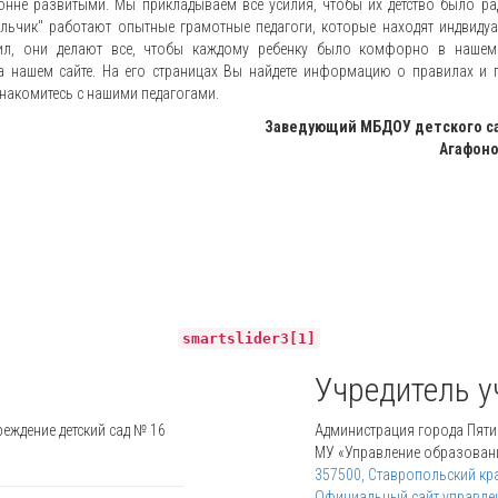
онне развитыми. Мы прикладываем все усилия, чтобы их детство было ра
чик" работают опытные грамотные педагоги, которые находят индвиду
ил, они делают все, чтобы каждому ребенку было комфорно в нашем
на нашем сайте. На его страницах Вы найдете информацию о правилах и 
знакомитесь с нашими педагогами.
Заведующий МБДОУ детского са
Агафоно
smartslider3[1]
Учредитель 
ждение детский сад № 16
Администрация города Пятиг
МУ «Управление образовани
357500, Ставропольский край,
Официальный сайт управле