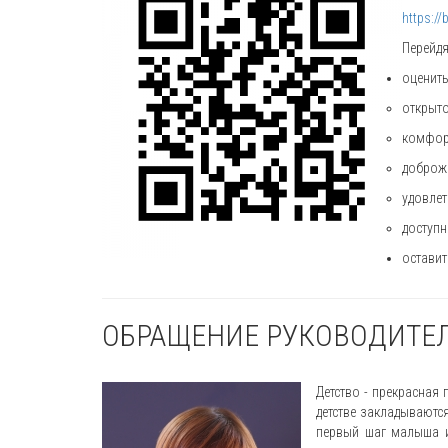
https:/
Перейдя
оценить
открыто
комфорт
доброже
удовлет
доступн
оставит
ОБРАЩЕНИЕ РУКОВОДИТЕ
Детство - прекрасная 
детстве закладываютс
первый шаг малыша и