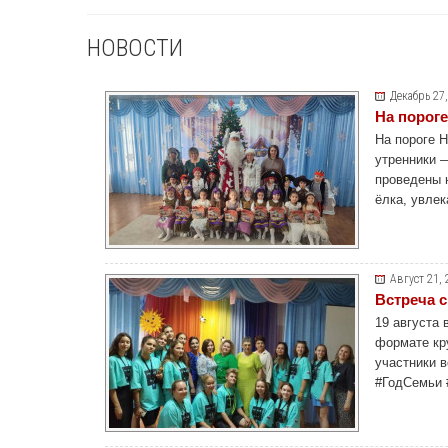
НОВОСТИ
Декабрь 27
На пороге
На пороге Н
утренники —
проведены 
ёлка, увле
Август 21, 
Встреча 
19 августа
формате кр
участники 
#ГодСемьи