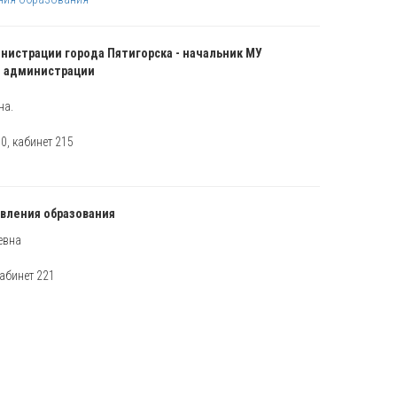
нистрации города Пятигорска - начальник МУ
я администрации
на.
0, кабинет 215
вления образования
евна
кабинет 221