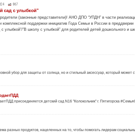
024
867
й сад с улыбкой”
родители (законные представители)! АНО ДПО “УПДН” в части реализаци
и комплексной поддержки инициатив Года Семьи в России в преддверии 
д с улыбкой”/”В школу с улыбкой” для родителей детей дошкольного и ш
овной убор для защиты от солнца, но и стильный аксессуар, который может с
юдаетПДД
етПДД присоединяется детский сад N16 "Колокольчик" г. Пятигорска #Се
а разных продуктов, нацеленных на то, чтобы помогать лидерам социальных