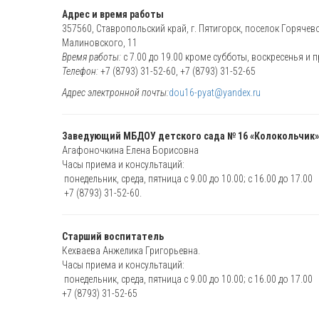
Адрес и время работы
357560, Ставропольский край, г. Пятигорск, поселок Горячев
Малиновского, 11
Время работы:
с 7.00 до 19.00 кроме субботы, воскресенья и 
Телефон:
+7 (8793) 31-52-60, +7 (8793) 31-52-65
Адрес электронной почты:
dou16-pyat@yandex.ru
Заведующий МБДОУ детского сада № 16 «Колокольчик»
Агафоночкина Елена Борисовна
Часы приема и консультаций:
понедельник, среда, пятница с 9.00 до 10.00; с 16.00 до 17.00
+7 (8793) 31-52-60.
Старший воспитатель
Кехваева Анжелика Григорьевна.
Часы приема и консультаций:
понедельник, среда, пятница с 9.00 до 10.00; с 16.00 до 17.00
+7 (8793) 31-52-65