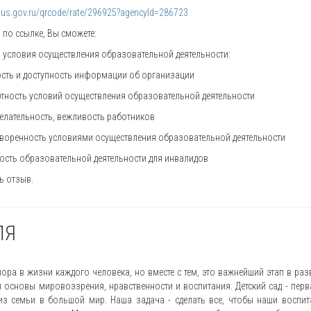
/bus.gov.ru/qrcode/rate/296925?agencyId=286723
 по ссылке, Вы сможете:
 условия осуществления образовательной деятельности:
сть и доступность информации об организации
ность условий осуществления образовательной деятельности
лательность, вежливость работников
воренность условиями осуществления образовательной деятельности
ость образовательной деятельности для инвалидов
ь отзыв.
ЛЯ
пора в жизни каждого человека, но вместе с тем, это важнейший этап в ра
я основы мировоззрения, нравственности и воспитания. Детский сад - перв
з семьи в большой мир. Наша задача - сделать все, чтобы наши воспи