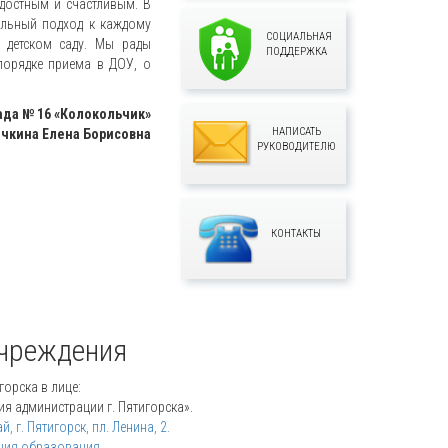
достным и счастливым. В
альный подход к каждому
СОЦИАЛЬНАЯ
 детском саду. Мы рады
ПОДДЕРЖКА
порядке приема в ДОУ, о
да № 16 «Колокольчик»
НАПИСАТЬ
чкина Елена Борисовна
РУКОВОДИТЕЛЮ
КОНТАКТЫ
учреждения
орска в лице:
я администрации г. Пятигорска».
 г. Пятигорск, пл. Ленина, 2.
ния образования