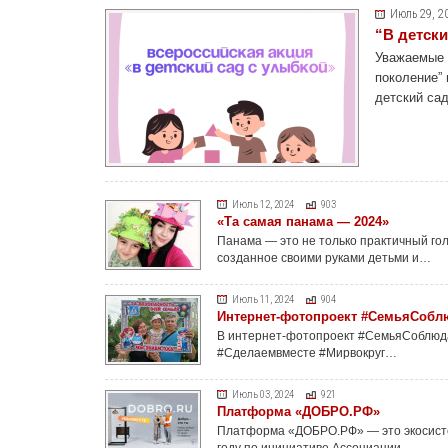
Июль 29, 2
“В детски
Уважаемые 
поколение” 
детский са
Июль 12, 2024
903
«Та самая панама — 2024»
Панама — это не только практичный гол
созданное своими руками детьми и…
Июль 11, 2024
904
Интернет-фотопроект #СемьяСобл
В интернет-фотопроект #СемьяСоблюда
#Сделаемвместе #Мирвокруг…
Июль 03, 2024
921
Платформа «ДОБРО.РФ»
Платформа «ДОБРО.РФ» — это экосистем
году по инициативе Ассоциации…