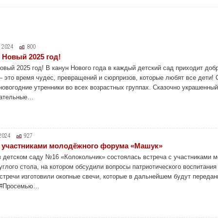
, 2024
800
 Новый 2025 год!
овый 2025 год! В канун Нового года в каждый детский сад приходит доб
 это время чудес, превращений и сюрпризов, которые любят все дети! 
новогодние утренники во всех возрастных группах. Сказочно украшенны
кательные…
2024
927
с участниками молодёжного форума «Машук»
 в детском саду №16 «Колокольчик» состоялась встреча с участниками
углого стола, на котором обсудили вопросы патриотического воспитани
встречи изготовили окопные свечи, которые в дальнейшем будут переда
 #Просемью…